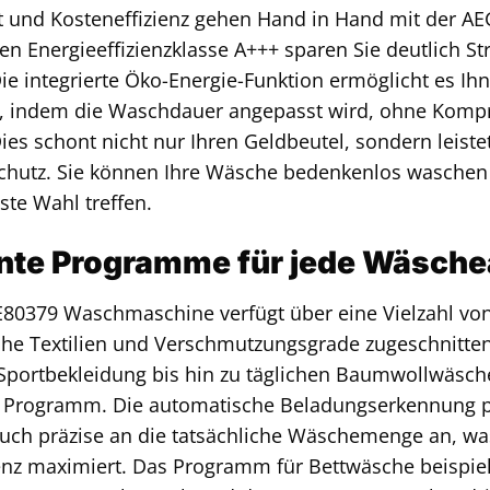
t und Kosteneffizienz gehen Hand in Hand mit der AE
n Energieeffizienzklasse A+++ sparen Sie deutlich 
e integrierte Öko-Energie-Funktion ermöglicht es Ih
n, indem die Waschdauer angepasst wird, ohne Komp
ies schont nicht nur Ihren Geldbeutel, sondern leiste
hutz. Sie können Ihre Wäsche bedenkenlos waschen u
te Wahl treffen.
gente Programme für jede Wäsche
80379 Waschmaschine verfügt über eine Vielzahl von
che Textilien und Verschmutzungsgrade zugeschnitte
Sportbekleidung bis hin zu täglichen Baumwollwäsche
 Programm. Die automatische Beladungserkennung p
uch präzise an die tatsächliche Wäschemenge an, wa
ienz maximiert. Das Programm für Bettwäsche beispiel