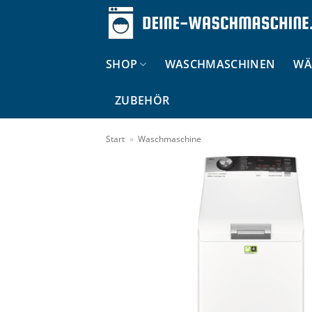
Zum
Inhalt
springen
SHOP
WASCHMASCHINEN
WÄ
ZUBEHÖR
Start
»
Waschmaschine