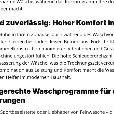
tenarme Wäsche, während das Kurzprogramm Ihre dri
uber macht.
d zuverlässig: Hoher Komfort im
 Ruhe in Ihrem Zuhause, auch während des Waschvor
 durch einen besonders leisen Betrieb aus. Fortschrit
ommelkonstruktion minimieren Vibrationen und Geräu
chine ungestört fühlen. Die hohe Schleuderdrehzahl 
twässerung der Wäsche, was die Trocknungszeit verkür
 Kombination aus Leistung und Komfort macht die W
en Helfer im modernen Haushalt.
gerechte Waschprogramme für s
rungen
, Sportbegeisterte oder Liebhaber von Feinwäsche – d