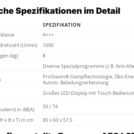
he Spezifikationen im Detail
SPEZIFIKATION
zklasse
A+++
drehzahl (U/min)
1600
gen (kg)
8
Diverse Spezialprogramme (z.B. Anti-Alle
ProSteam® Dampftechnologie, Öko-Energ
n
Autom. Beladungserkennung
Großes LED-Display mit Touch-Bedienu
50 / 74
udern) in dB(A)
 x B x T) in cm
85 x 60 x 57,5