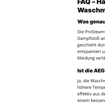
FAQ – H
Waschm
Was genau 
Die ProSteam®
Dampfstoß am 
geschieht dur
entspannen un
Kleidung verl
Ist die A
Ja, die Wasch
höhere Temper
effektiv aus 
einem bessere