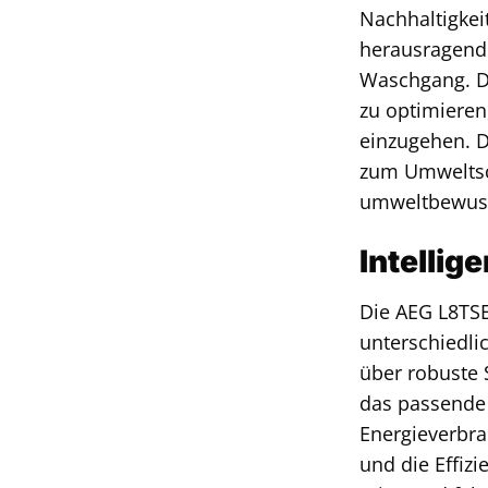
Nachhaltigkei
herausragende
Waschgang. Di
zu optimiere
einzugehen. D
zum Umweltsc
umweltbewuss
Intelli
Die AEG L8TSE
unterschiedli
über robuste 
das passende
Energieverbra
und die Effiz