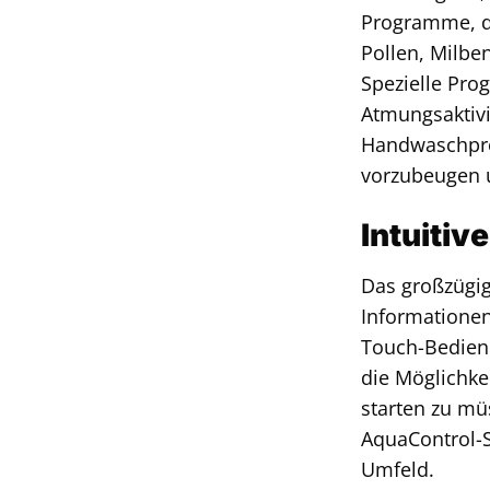
Programme, di
Pollen, Milbe
Spezielle Pro
Atmungsaktivit
Handwaschpro
vorzubeugen u
Intuiti
Das großzügig
Informatione
Touch-Bedienu
die Möglichke
starten zu mü
AquaControl-S
Umfeld.