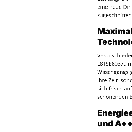
eine neue Dim
zugeschnitten 
Maximale
Technol
Verabschiede
L8TSE80379 mi
Waschgangs gl
Ihre Zeit, son
sich frisch a
schonenden Be
Energiee
und A++