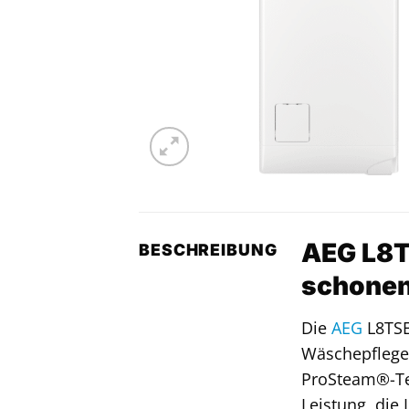
AEG L8T
BESCHREIBUNG
schonen
Die
AEG
L8TS
Wäschepflege, 
ProSteam®-Tec
Leistung, die