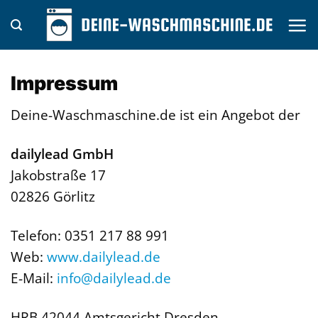
Zum
Inhalt
springen
Impressum
Deine-Waschmaschine.de ist ein Angebot der
dailylead GmbH
Jakobstraße 17
02826 Görlitz
Telefon: 0351 217 88 991
Web:
www.dailylead.de
E-Mail:
info@dailylead.de
HRB 42044 Amtsgericht Dresden