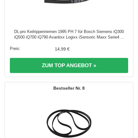
DL-pro Keilrippenriemen 1995 PH 7 für Bosch Siemens iQ300
iQ500 iQ700 iQ790 Avantixx Logixx iSensoric Maxx Serie4 ...
14,99 €
ZUM TOP ANGEBOT »
8