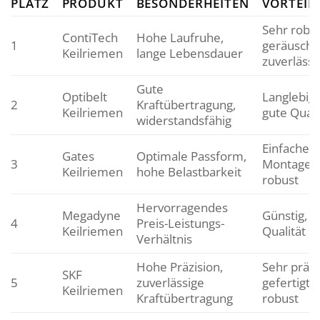
PLATZ
PRODUKT
BESONDERHEITEN
VORTEIL
Sehr robus
ContiTech
Hohe Laufruhe,
1
geräuscha
Keilriemen
lange Lebensdauer
zuverlässi
Gute
Optibelt
Langlebig,
2
Kraftübertragung,
Keilriemen
gute Quali
widerstandsfähig
Einfache
Gates
Optimale Passform,
3
Montage,
Keilriemen
hohe Belastbarkeit
robust
Hervorragendes
Megadyne
Günstig, g
4
Preis-Leistungs-
Keilriemen
Qualität
Verhältnis
Hohe Präzision,
Sehr präzi
SKF
5
zuverlässige
gefertigt,
Keilriemen
Kraftübertragung
robust