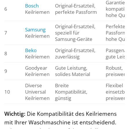
Garantiert
Bosch
Original-Ersatzteil,
6
kompatibe
Keilriemen
perfekte Passform
hohe Quali
Original-Ersatzteil,
Perfekte
Samsung
7
speziell für
Passform,
Keilriemen
Samsung-Geräte
hohe Quali
Beko
Original-Ersatzteil,
Passgenau
8
Keilriemen
zuverlässig
gute Leist
Goodyear
Gute Leistung,
Robust,
9
Keilriemen
solides Material
preiswert
Diverse
Breite
Flexibel
10
Universal
Kompatibilität,
einsetzbar
Keilriemen
günstig
preiswert
Wichtig:
Die Kompatibilität des Keilriemens
mit Ihrer Waschmaschine ist entscheidend.