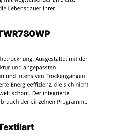
 die Lebensdauer Ihrer
ele TWR780WP
etrocknung. Ausgestattet mit der
uktur und angepassten
n und intensiven Trockengängen
te Energieeffizienz, die sich nicht
elt schont. Der integrierte
erbrauch der einzelnen Programme,
extilart