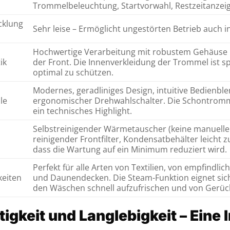
Trommelbeleuchtung, Startvorwahl, Restzeitanzei
cklung
Sehr leise – Ermöglicht ungestörten Betrieb auch
Hochwertige Verarbeitung mit robustem Gehäuse u
ik
der Front. Die Innenverkleidung der Trommel ist s
optimal zu schützen.
Modernes, geradliniges Design, intuitive Bedienble
le
ergonomischer Drehwahlschalter. Die Schontrommel
ein technisches Highlight.
Selbstreinigender Wärmetauscher (keine manuelle 
reinigender Frontfilter, Kondensatbehälter leicht zu
dass die Wartung auf ein Minimum reduziert wird.
Perfekt für alle Arten von Textilien, von empfindli
keiten
und Daunendecken. Die Steam-Funktion eignet sic
den Wäschen schnell aufzufrischen und von Gerüc
igkeit und Langlebigkeit – Eine I