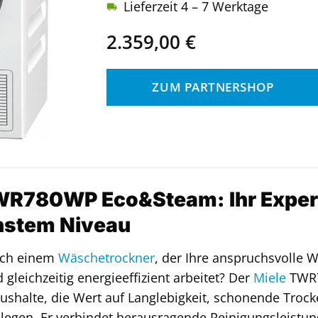
Lieferzeit 4 – 7 Werktage
2.359,00
€
ZUM PARTNERSHOP
WR780WP Eco&Steam: Ihr Exper
hstem Niveau
ach einem
Wäschetrockner
, der Ihre anspruchsvolle 
gleichzeitig energieeffizient arbeitet? Der
Miele
TWR7
ushalte, die Wert auf Langlebigkeit, schonende Trock
legen. Er verbindet herausragende Reinigungsleistun