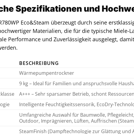
che Spezifikationen und Hochwe
R780WP Eco&Steam überzeugt durch seine erstklassig
chwertiger Materialien, die für die typische Miele-La
ale Performance und Zuverlässigkeit ausgelegt, damit
werden.
BESCHREIBUNG
Wärmepumpentrockner
9 kg – Ideal für Familien und anspruchsvolle Haush
zklasse
A+++ – Sehr sparsamer Betrieb, schont Ressourcen
ogie
Intelligente Feuchtigkeitssensorik, EcoDry-Technol
Umfangreiche Auswahl für Baumwolle, Pflegeleicht
Outdoor, Imprägnieren, Lüften, Auffrischen (Steam
SteamFinish (Dampftechnologie zur Glättung und A