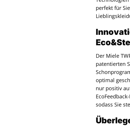
perfekt für Si
Lieblingsklei
Innovati
Eco&Ste
Der Miele TW
patentierten 
Schonprogram
optimal gesch
nur positiv a
EcoFeedback-R
sodass Sie ste
Überlege