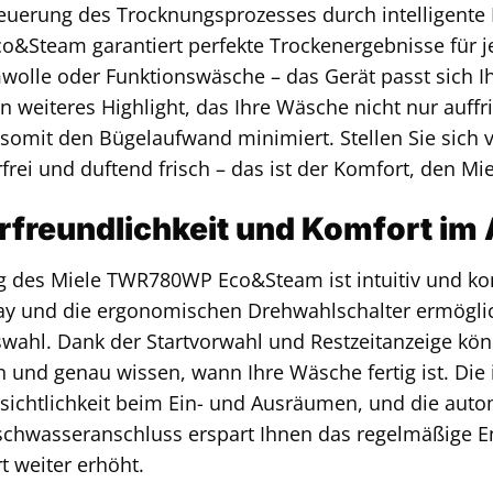
teuerung des Trocknungsprozesses durch intelligente
Steam garantiert perfekte Trockenergebnisse für je
olle oder Funktionswäsche – das Gerät passt sich I
in weiteres Highlight, das Ihre Wäsche nicht nur auff
 somit den Bügelaufwand minimiert. Stellen Sie sich
frei und duftend frisch – das ist der Komfort, den Mie
freundlichkeit und Komfort im 
 des Miele TWR780WP Eco&Steam ist intuitiv und komf
lay und die ergonomischen Drehwahlschalter ermögli
ahl. Dank der Startvorwahl und Restzeitanzeige kön
en und genau wissen, wann Ihre Wäsche fertig ist. Di
rsichtlichkeit beim Ein- und Ausräumen, und die au
schwasseranschluss erspart Ihnen das regelmäßige E
 weiter erhöht.