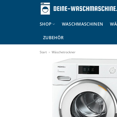
Zum
Inhalt
springen
SHOP
WASCHMASCHINEN
WÄ
ZUBEHÖR
Start
»
Wäschetrockner