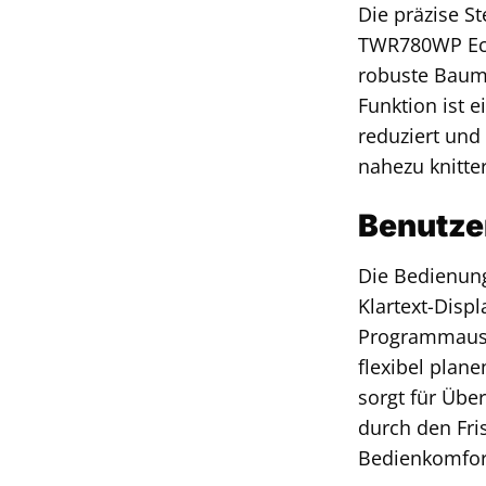
Die präzise S
TWR780WP Eco&
robuste Baumw
Funktion ist e
reduziert und
nahezu knitter
Benutzer
Die Bedienung
Klartext-Disp
Programmausw
flexibel plan
sorgt für Übe
durch den Fri
Bedienkomfort